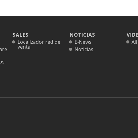
SALES
NOTICIAS
VID
Localizador red de
E-News
Al
venta
are
Noticias
cos